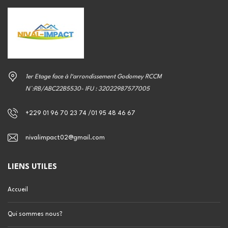
1er Etage face à l‘arrondissement Godomey RCCM
N°:RB/ABC22B5530- IFU : 32022987577005
+229 01 96 70 23 74 /01 95 48 46 67
nivalimpact02@gmail.com
LIENS UTILES
Accueil
Qui sommes nous?