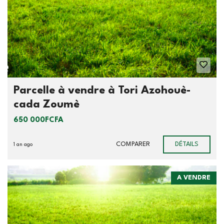
Parcelle à vendre à Tori Azohouè-
cada Zoumè
650 000FCFA
COMPARER
DÉTAILS
1 an ago
A VENDRE