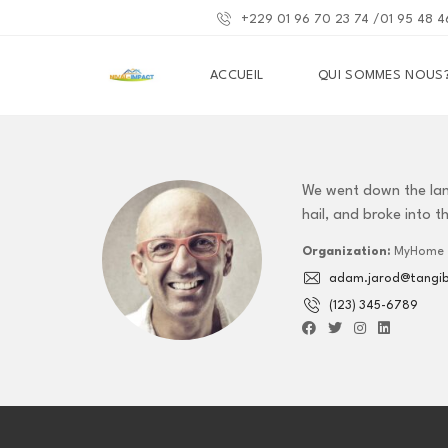
+229 01 96 70 23 74 /01 95 48 4
ACCUEIL
QUI SOMMES NOUS
We went down the lan
hail, and broke into t
Organization:
MyHome
adam.jarod@tangibl
(123) 345-6789