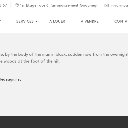
6 67
1er Etage face à l‘arrondissement Godomey
nivalimp
?
SERVICES
A LOUER
A VENDRE
CONTA
G
e, by the body of the man in black, sodden now from the overnigh
E
S
he woods at the foot of the hill.
T
I
O
N
edesign.net
I
M
M
O
B
I
L
I
È
R
E