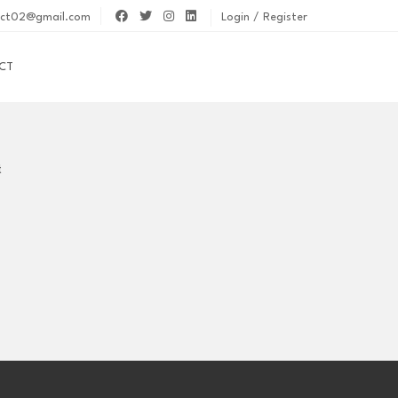
act02@gmail.com
Login / Register
CT
t