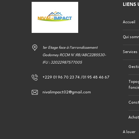
LIENS 
Accueil
Qui som
1er Etage face à l‘arrondissement
Services
Godomey RCCM N°:RB/ABC22B5530-
IFU : 32022987577005
Gesti
+229 01 96 70 23 74 /01 95 48 46 67
Topog
fonci
nivalimpact02@gmail.com
Const
Achat
A louer