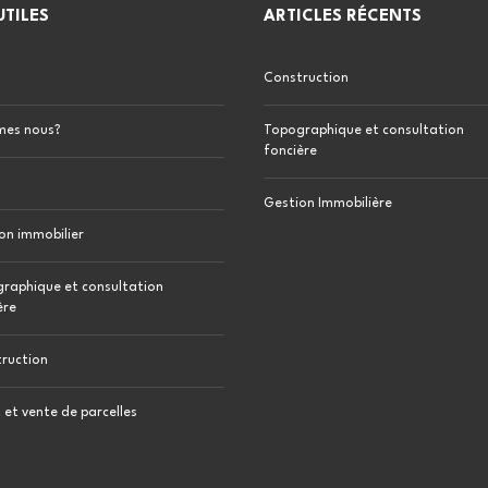
UTILES
ARTICLES RÉCENTS
T
O
P
Construction
O
G
R
A
mes nous?
Topographique et consultation
P
foncière
H
I
Q
Gestion Immobilière
U
E
on immobilier
E
T
C
raphique et consultation
O
ère
N
S
U
L
ruction
T
A
T
 et vente de parcelles
I
O
N
F