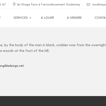
6 67
1er Etage face à l‘arrondissement Godomey
nivalimp
?
SERVICES
A LOUER
A VENDRE
CONTA
G
e, by the body of the man in black, sodden now from the overnigh
E
S
he woods at the foot of the hill.
T
I
O
N
ngibledesign.net
I
M
M
O
B
I
L
I
È
R
E