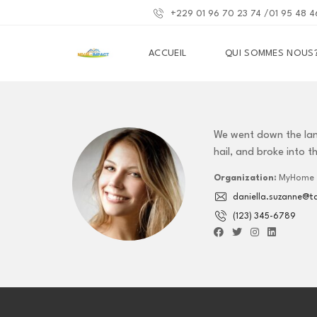
+229 01 96 70 23 74 /01 95 48 4
ACCUEIL
QUI SOMMES NOUS
We went down the lan
hail, and broke into t
Organization:
MyHome
daniella.suzanne@ta
(123) 345-6789