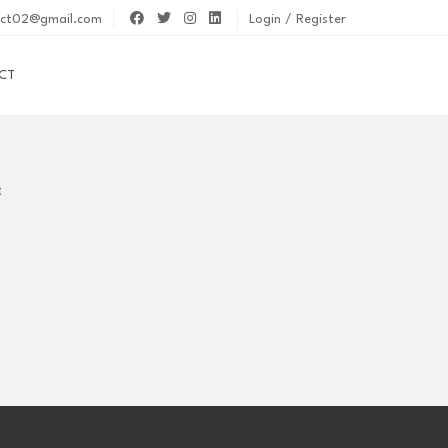
act02@gmail.com
Login / Register
CT
t