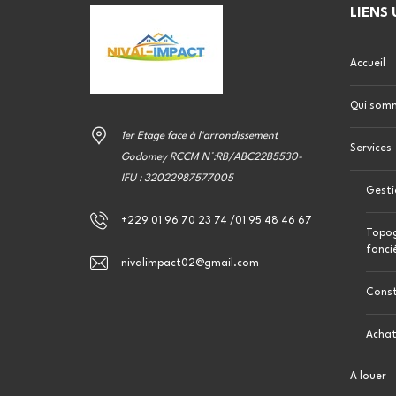
LIENS 
Accueil
Qui som
1er Etage face à l‘arrondissement
Services
Godomey RCCM N°:RB/ABC22B5530-
IFU : 32022987577005
Gesti
+229 01 96 70 23 74 /01 95 48 46 67
Topog
fonci
nivalimpact02@gmail.com
Const
Achat
A louer