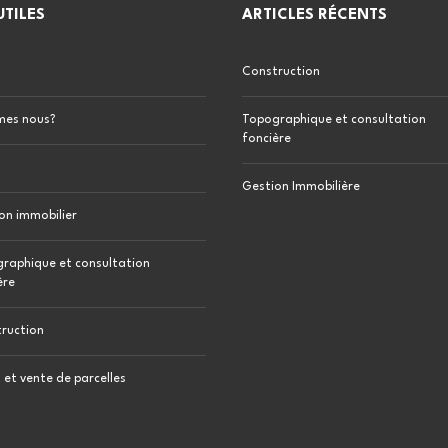
UTILES
ARTICLES RÉCENTS
T
O
P
Construction
O
G
R
A
mes nous?
Topographique et consultation
P
foncière
H
I
Q
Gestion Immobilière
U
E
on immobilier
E
T
C
raphique et consultation
O
ère
N
S
U
L
ruction
T
A
T
 et vente de parcelles
I
O
N
F