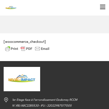
[woocommerce_checkout]
1er Etage face à l‘arrondissement Godomey RCCM
N°:RB/ABC22B5530- IFU : 32022987577005